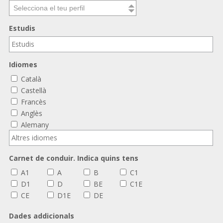
Selecciona el teu perfil
Estudis
Idiomes
Català
Castellà
Francès
Anglès
Alemany
Carnet de conduir. Indica quins tens
A1
A
B
C1
D1
D
BE
C1E
CE
D1E
DE
Dades addicionals