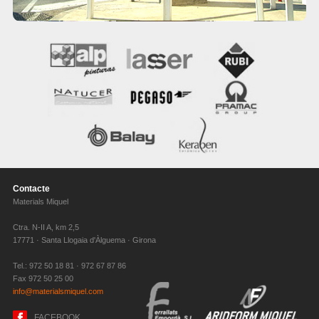
Contacte
Materials Miquel
Ctra. N-II A, km 2,5
17771 · Santa Llogaia d'Àlguema · Girona
Tel.: 972 50 18 81 · 972 67 87 86
Fax 972 50 25 00
info@materialsmiquel.com
FACEBOOK