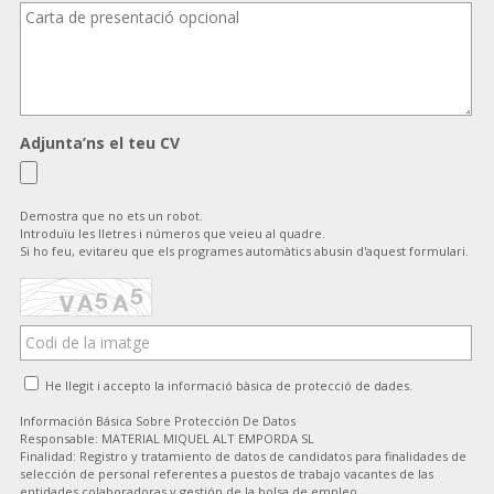
Adjunta’ns el teu CV
Demostra que no ets un robot.
Introduïu les lletres i números que veieu al quadre.
Si ho feu, evitareu que els programes automàtics abusin d'aquest formulari.
He llegit i accepto la informació bàsica de protecció de dades.
Información Básica Sobre Protección De Datos
Responsable: MATERIAL MIQUEL ALT EMPORDA SL
Finalidad: Registro y tratamiento de datos de candidatos para finalidades de
selección de personal referentes a puestos de trabajo vacantes de las
entidades colaboradoras y gestión de la bolsa de empleo