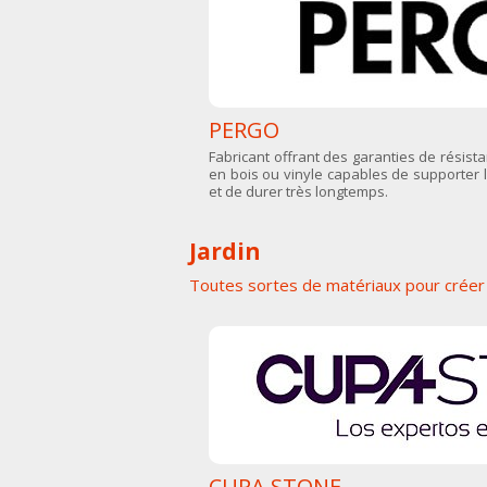
PERGO
Fabricant offrant des garanties de résis
en bois ou vinyle capables de supporter l
et de durer très longtemps.
Jardin
Toutes sortes de matériaux pour créer 
CUPA STONE