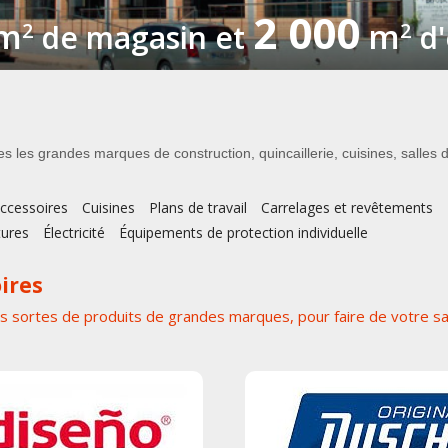
2 000
m
m
2
de magasin et
2
d'
s les grandes marques de construction, quincaillerie, cuisines, salles d
accessoires
Cuisines
Plans de travail
Carrelages et revêtements
tures
Électricité
Équipements de protection individuelle
oires
s sortes de produits de grandes marques, pour faire de votre sal