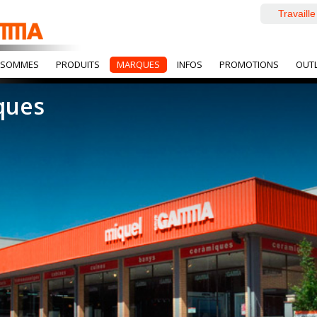
Travaill
 SOMMES
PRODUITS
MARQUES
INFOS
PROMOTIONS
OUT
ques